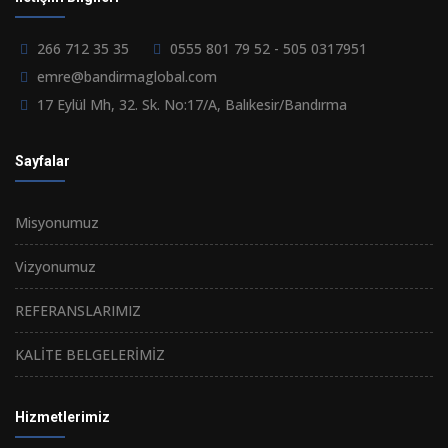
266 712 35 35
0555 801 79 52 - 505 0317951
emre@bandirmaglobal.com
17 Eylül Mh, 32. Sk. No:17/A, Balıkesir/Bandırma
Sayfalar
Misyonumuz
Vizyonumuz
REFERANSLARIMIZ
KALİTE BELGELERİMİZ
Hizmetlerimiz